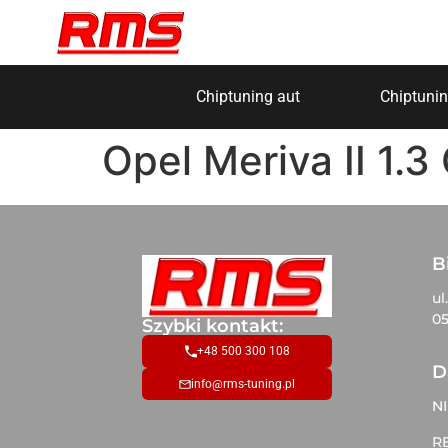
Chiptuning aut
Chiptunin
Opel Meriva II 1.
B
ul
05
Szybki kontakt:
+48 500 300 108
D
info@rms-tuning.pl
NI
R