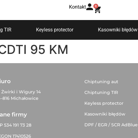
Kontakt
0
g TIR
Keyless protector
Kasowniki błędów
3 CDTI 95 KM
iuro
Chiptuning aut
. Żwirki i Wigury 14
Chiptuning TIR
–816 Michałowice
Keyless protector
Kasowniki błędów
ane firmy
DPF / EGR / SCR AdBlue
P 534 191 73 28
EGON 17410526