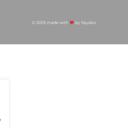
© 2025 made with
by
Skydoo
w