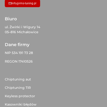
info@rms-tuning.pl
Biuro
ul. Żwirki i Wigury 14
05–816 Michałowice
Dane firmy
NIP 534 191 73 28
REGON 17410526
Chiptuning aut
Chiptuning TIR
Keyless protector
Kasowniki błędów