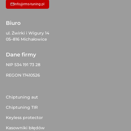
info@rms-tuning.pl
Biuro
ul. Żwirki i Wigury 14
05–816 Michałowice
Dane firmy
NIP 534 191 73 28
REGON 17410526
Chiptuning aut
Chiptuning TIR
Keyless protector
Kasowniki błędów