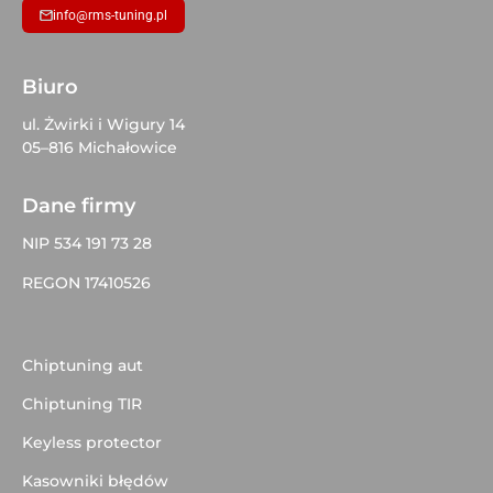
info@rms-tuning.pl
Biuro
ul. Żwirki i Wigury 14
05–816 Michałowice
Dane firmy
NIP 534 191 73 28
REGON 17410526
Chiptuning aut
Chiptuning TIR
Keyless protector
Kasowniki błędów