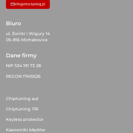
info@rms-tuning.pl
Biuro
ul. Żwirki i Wigury 14
05–816 Michałowice
Dane firmy
NIP 534 191 73 28
REGON 17410526
Chiptuning aut
Chiptuning TIR
Keyless protector
Kasowniki błędów