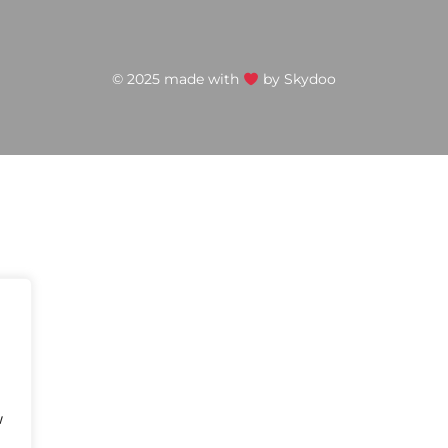
© 2025 made with
by
Skydoo
w