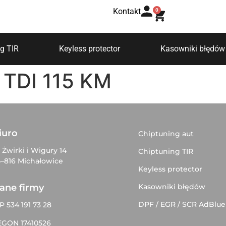
Kontakt
0
g TIR
Keyless protector
Kasowniki błędów
6 TDI 115 KM
iuro
Chiptuning aut
. Żwirki i Wigury 14
Chiptuning TIR
–816 Michałowice
Keyless protector
Kasowniki błędów
ane firmy
DPF / EGR / SCR AdBlue
P 534 191 73 28
EGON 17410526