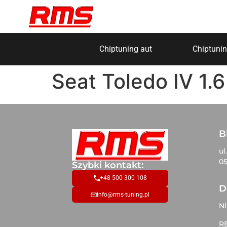
Chiptuning aut
Chiptunin
Seat Toledo IV 1.
B
ul
05
Szybki kontakt:
+48 500 300 108
D
info@rms-tuning.pl
NI
R