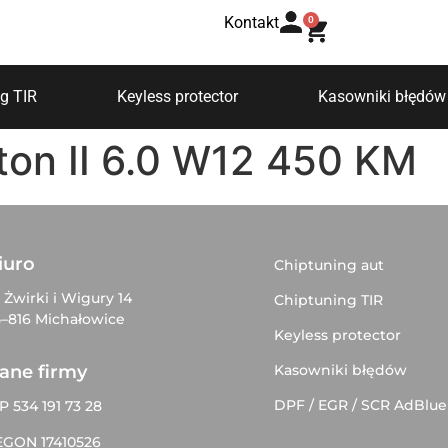
Kontakt
0
g TIR
Keyless protector
Kasowniki błędów
on II 6.0 W12 450 KM
iuro
Chiptuning aut
. Żwirki i Wigury 14
Chiptuning TIR
–816 Michałowice
Keyless protector
Kasowniki błędów
ane firmy
DPF / EGR / SCR AdBlue
P 534 191 73 28
EGON 17410526