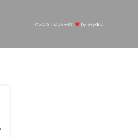
© 2025 made with
by
Skydoo
w