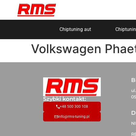
Chiptuning aut
Chiptunin
Volkswagen Phaet
B
ul
05
Szybki kontakt:
+48 500 300 108
D
info@rms-tuning.pl
NI
R