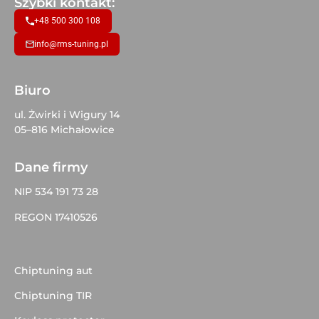
Szybki kontakt:
+48 500 300 108
info@rms-tuning.pl
Biuro
ul. Żwirki i Wigury 14
05–816 Michałowice
Dane firmy
NIP 534 191 73 28
REGON 17410526
Chiptuning aut
Chiptuning TIR