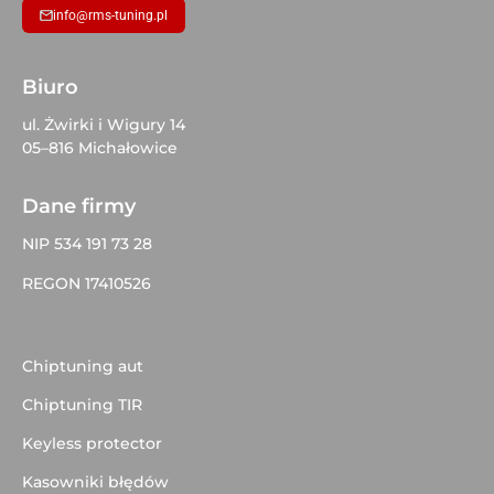
info@rms-tuning.pl
Biuro
ul. Żwirki i Wigury 14
05–816 Michałowice
Dane firmy
NIP 534 191 73 28
REGON 17410526
Chiptuning aut
Chiptuning TIR
Keyless protector
Kasowniki błędów