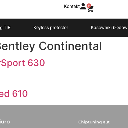
Kontakt
0
g TIR
Keyless protector
Kasowniki błędów
entley Continental
rSport 630
ed 610
iuro
Chiptuning aut