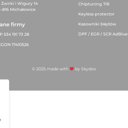
. Żwirki i Wigury 14
Chiptuning TIR
–816 Michałowice
Keyless protector
Kasowniki błędów
ane firmy
DPF / EGR / SCR AdBlue
P 534 191 73 28
EGON 17410526
© 2025 made with
by
Skydoo
w