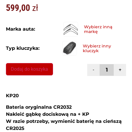
599,00
zł
Marka auta:
Typ kluczyka:
Dodaj do koszyka
-
+
KP20
Bateria oryginalna CR2032
Nakleić gąbkę dociskową na + KP
W razie potrzeby, wymienić baterię na cieńszą
CR2025