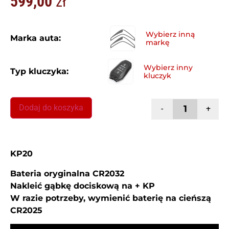
599,00
zł
Marka auta:
Typ kluczyka:
Dodaj do koszyka
-
+
KP20
Bateria oryginalna CR2032
Nakleić gąbkę dociskową na + KP
W razie potrzeby, wymienić baterię na cieńszą
CR2025